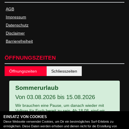
AGB
Impressum
Datenschutz
Disclaimer
Barrierefreiheit
ÖFFNUNGSZEITEN
Öffnungszeiten
Schliesszeiten
Sommerurlaub
Von 03.08.2026 bis 15.08.2026
Wir brauchen eine Pause, um danach wieder mit
Vollgas für Euch bereit zu sein. Ab 18.08. sind wir
wieder für Euch erreichbar.
EINSATZ VON COOKIES
Diese Webseite verwendet Cookies, um Dir ein bestmögliches Surf-Erlebnis zu
ermöglichen. Diese Daten werden erhoben und dienen nicht für die Erstellung von