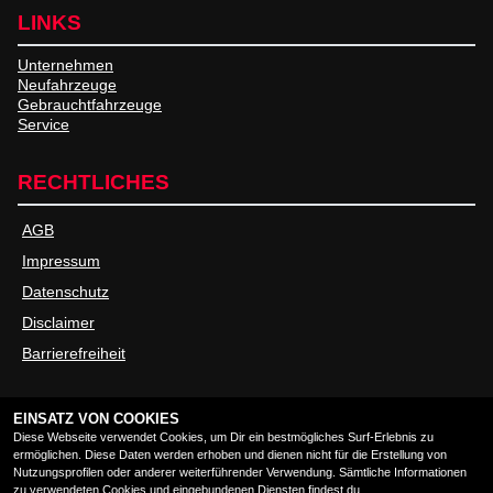
LINKS
Unternehmen
Neufahrzeuge
Gebrauchtfahrzeuge
Service
RECHTLICHES
AGB
Impressum
Datenschutz
Disclaimer
Barrierefreiheit
ÖFFNUNGSZEITEN
EINSATZ VON COOKIES
Diese Webseite verwendet Cookies, um Dir ein bestmögliches Surf-Erlebnis zu
ermöglichen. Diese Daten werden erhoben und dienen nicht für die Erstellung von
Öffnungszeiten
Schliesszeiten
Nutzungsprofilen oder anderer weiterführender Verwendung. Sämtliche Informationen
zu verwendeten Cookies und eingebundenen Diensten findest du