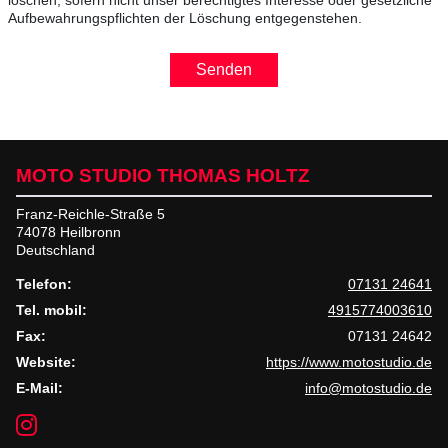
löschen, sofern nicht unser berechtigtes Interesse oder gesetzliche
Aufbewahrungspflichten der Löschung entgegenstehen.
Senden
MOTO STUDIO THOMAS HOLTZ
Franz-Reichle-Straße 5
74078 Heilbronn
Deutschland
Telefon:
07131 24641
Tel. mobil:
4915774003610
Fax:
07131 24642
Website:
https://www.motostudio.de
E-Mail:
info@motostudio.de